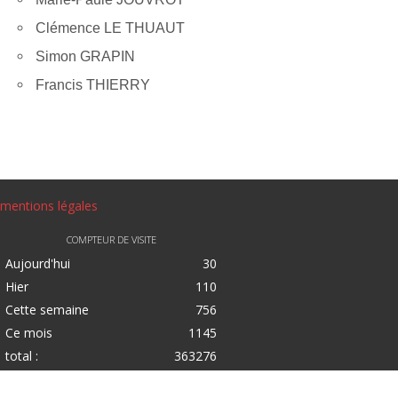
Clémence LE THUAUT
Simon GRAPIN
Francis THIERRY
mentions légales
COMPTEUR DE VISITE
Aujourd'hui
30
Hier
110
Cette semaine
756
Ce mois
1145
total :
363276